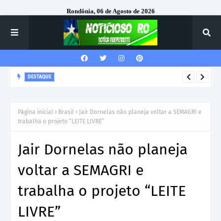
Rondônia, 06 de Agosto de 2026
DESTAQUE
Corregedor-Geral do MPRO recebe homenagem do 7º Batalhão
da Polícia Militar
Página inicial
Brasil
Jair Dornelas não planeja voltar a SEMAGRI e
trabalha o projeto “LEITE LIVRE”
Jair Dornelas não planeja
voltar a SEMAGRI e
trabalha o projeto “LEITE
LIVRE”