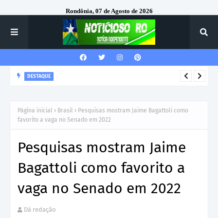
Rondônia, 07 de Agosto de 2026
DESTAQUE
Corregedor-Geral do MPRO recebe homenagem do 7º Batalhão
da Polícia Militar
Página inicial
Brasil
Pesquisas mostram Jaime Bagattoli como
favorito a vaga no Senado em 2022
Pesquisas mostram Jaime
Bagattoli como favorito a
vaga no Senado em 2022
Dá redação