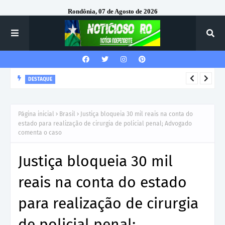
Rondônia, 07 de Agosto de 2026
DESTAQUE
Corregedor-Geral do MPRO recebe homenagem do 7º Batalhão
da Polícia Militar
Página inicial
Brasil
Justiça bloqueia 30 mil reais na conta do
estado para realização de cirurgia de policial penal; Advogado
comenta o caso
Justiça bloqueia 30 mil
reais na conta do estado
para realização de cirurgia
de policial penal;