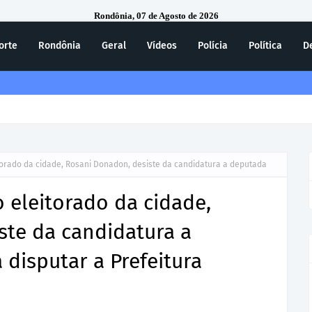
Rondônia, 07 de Agosto de 2026
orte
Rondônia
Geral
Vídeos
Polícia
Política
D
ecebe homenagem do 7º Batalhão da Polícia Militar
torado da cidade, Rosani Donadon, desiste da candidatura a deputada
 eleitorado da cidade,
ste da candidatura a
 disputar a Prefeitura