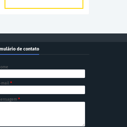
mulário de contato
Nome
-mail
*
ensagem
*