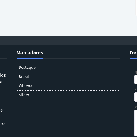
Marcadores
For
Destaque
dos
Brasil
 e
Vilhena
E
Slider
M
es
tre