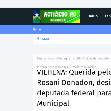
Início
Esp
Home
Corregedor-Geral do MPRO r
TICKER
DESTAQUE
Página inicial
Destaque
VILHENA: Querida pelo elei
federal para disputar a Prefeitura Municipal
VILHENA: Querida pelo
Rosani Donadon, desi
deputada federal para
Municipal