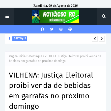
Rondônia, 09 de Agosto de 2026
DESTAQUE
Corregedor-Geral do MPRO recebe homenagem do 7º Batalhão
da Polícia Militar
Página inicial
Destaque
VILHENA: Justiça Eleitoral proibi venda de
bebidas em garrafas no próximo domingo
VILHENA: Justiça Eleitoral
proibi venda de bebidas
em garrafas no próximo
domingo