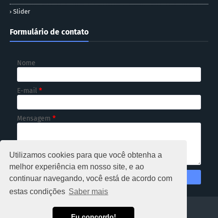
Slider
Formulário de contato
Nome
E-mail
*
Mensagem
*
Utilizamos cookies para que você obtenha a
melhor experiência em nosso site, e ao
continuar navegando, você está de acordo com
estas condições
Saber mais
HOME
Eu concordo!