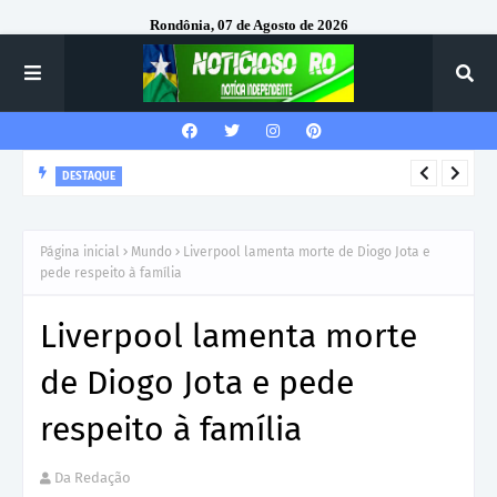
Rondônia, 07 de Agosto de 2026
DESTAQUE
Corregedor-Geral do MPRO recebe homenagem do 7º Batalhão
da Polícia Militar
Página inicial
Mundo
Liverpool lamenta morte de Diogo Jota e
pede respeito à família
Liverpool lamenta morte
de Diogo Jota e pede
respeito à família
Da Redação