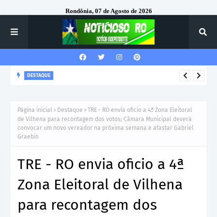
Rondônia, 07 de Agosto de 2026
DESTAQUE
Corregedor-Geral do MPRO recebe homenagem do 7º Batalhão
da Polícia Militar
Página inicial
Destaque
TRE - RO envia oficio a 4ª Zona Eleitoral
de Vilhena para recontagem dos votos; Câmara Municipal deverá
convocar um novo vereador na próxima semana e afastar Gabriel
Graebin
TRE - RO envia oficio a 4ª
Zona Eleitoral de Vilhena
para recontagem dos