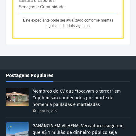
Cultura e Esportes
Serviços e Comunidade
Este expediente pode ser atualizado conforme normas
legais e editoriais vigentes.
Postagens Populares
Membros do CV que "tocavam o terror" em
Cujubim são condenados por morte de
homem a pauladas e marteladas
junho 19, 2022
GANÂNCIA EM VILHENA: Vereadores sugerem
que R$ 1 milhão de dinheiro público seja