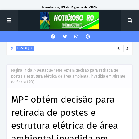
Rondônia, 09 de Agosto de 2026
DESTAQUE
Corregedor-Geral do MPRO recebe homenagem do 7º Batalhão
da Polícia Militar
Página inicial
Destaque
MPF obtém decisão para retirada de
postes e estrutura elétrica de área ambiental invadida em Mirante
da Serra (RO)
MPF obtém decisão para
retirada de postes e
estrutura elétrica de área
ambiental invadida em