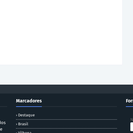
Marcadores
For
Destaque
dos
Brasil
 e
Vilhena