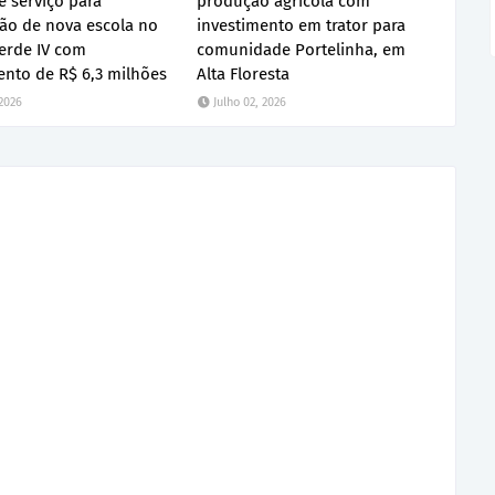
 serviço para
produção agrícola com
ão de nova escola no
investimento em trator para
erde IV com
comunidade Portelinha, em
ento de R$ 6,3 milhões
Alta Floresta
 2026
Julho 02, 2026