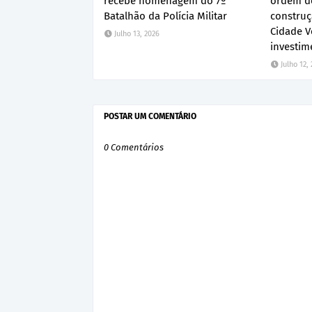
recebe homenagem do 7º
ordem de
Batalhão da Polícia Militar
construç
Cidade V
Julho 13, 2026
investim
Julho 12,
POSTAR UM COMENTÁRIO
0 Comentários