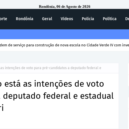
Rondônia, 06 de Agosto de 2026
orte
Rondônia
Geral
Vídeos
Polícia
Política
D
rdem de serviço para construção de nova escola no Cidade Verde IV com inv
as intenções de voto para pré-candidatos a deputado federal e
 está as intenções de voto
 deputado federal e estadual
i