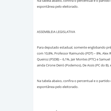
Na tabela abaixo, confira o percentual e o parti
espontânea pelo eleitorado.
ASSEMBLEIA LEGISLATIVA
Para deputado estadual, somente englobando pré-
com 10,8%, Professor Raimundo (PDT) – 8%, Alex Re
Queiroz (PSDB) – 6,1%, Jair Montes (PTC) e Samuel
ainda Cirone Deiró (Podemos), De Assis (PC do B)
Na tabela abaixo, confira o percentual e o parti
espontânea pelo eleitorado.