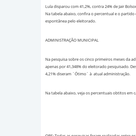
Lula disparou com 41,2%, contra 24% de Jair Bolso
Na tabela abaixo, confira o percentual e o parti
espontânea pelo eleitorado.
ADMINISTRAÇÃO MUNICIPAL
Na pesquisa sobre os cinco primeiros meses da ad
apenas por 41,348% do eleitorado pesquisado. De
4,21% diseram ´Ótimo´ à atual administração.
Na tabela abaixo, veja os percentuais obtitos em 
OBS: Todas as pesquisas foram realizadas entre o