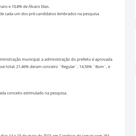
naro e 10,8% de Álvaro Dias.
do de cada um dos pré-candidatos lembrados na pesquisa
ministração municipal, a administração do prefeito é aprovada
sse total, 21,46% deram conceiro ´Regular´, 14,56% ´Bom´, e
cada conceito estimulado na pesquisa.
s dias 14 e 15 de maio de 2021 em Candeias do Jamari com 261