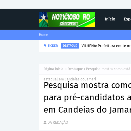
Início
Esp
Home
VILHENA: Prefeitura emite o
TICKER
DESTAQUE
Página inicial
Destaque
Pesquisa mostra como está 
estadual em Candeias do Jamari
Pesquisa mostra como
para pré-candidatos a
em Candeias do Jamar
DA REDAÇÃO