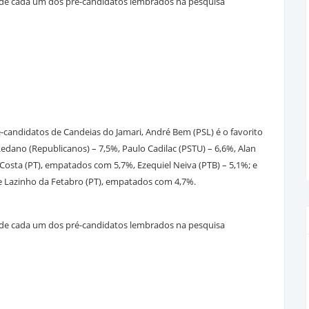
do de cada um dos pré-candidatos lembrados na pesquisa
candidatos de Candeias do Jamari, André Bem (PSL) é o favorito
dano (Republicanos) – 7,5%, Paulo Cadilac (PSTU) – 6,6%, Alan
 Costa (PT), empatados com 5,7%, Ezequiel Neiva (PTB) – 5,1%; e
, e Lazinho da Fetabro (PT), empatados com 4,7%.
do de cada um dos pré-candidatos lembrados na pesquisa