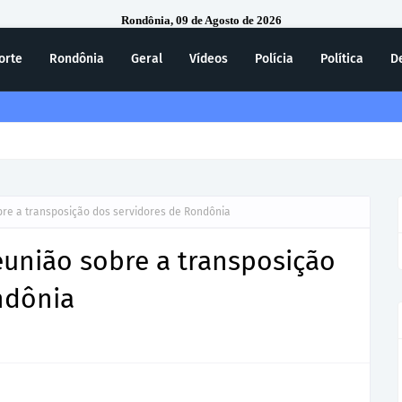
Rondônia, 09 de Agosto de 2026
orte
Rondônia
Geral
Vídeos
Polícia
Política
D
ecebe homenagem do 7º Batalhão da Polícia Militar
bre a transposição dos servidores de Rondônia
eunião sobre a transposição
ndônia