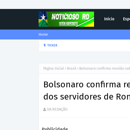
Início
Esp
Home
Corregedor-Geral do MPRO r
TICKER
DESTAQUE
Página inicial
Brasil
Bolsonaro confirma reunião so
Bolsonaro confirma r
dos servidores de Ro
DA REDAÇÃO
Publicidade