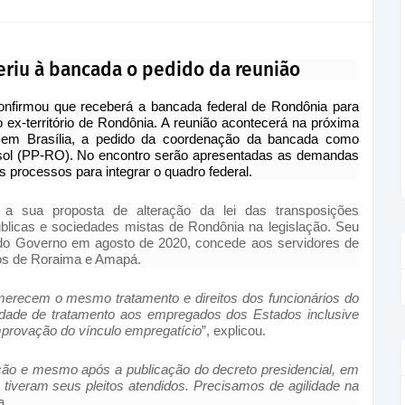
eriu à bancada o pedido da reunião
confirmou que receberá a bancada federal de Rondônia para
o ex-território de Rondônia. A reunião acontecerá na próxima
to, em Brasília, a pedido da coordenação da bancada como
ssol (PP-RO). No encontro serão apresentadas as demandas
 processos para integrar o quadro federal.
 a sua proposta de alteração da lei das transposições
blicas e sociedades mistas de Rondônia
na legislação. Seu
il do Governo em agosto de 2020, concede
aos servidores de
rios de Roraima e Amapá.
 merecem o mesmo tratamento e direitos dos funcionários do
dade de tratamento aos empregados dos Estados inclusive
mprovação do vínculo empregatício
”, explicou.
ção e mesmo após a publicação do decreto presidencial, em
tiveram seus pleitos atendidos. Precisamos de agilidade na
a.