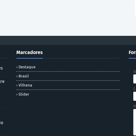
Marcadores
For
Destaque
es
Brasil
tre
Vilhena
E
Slider
M
do