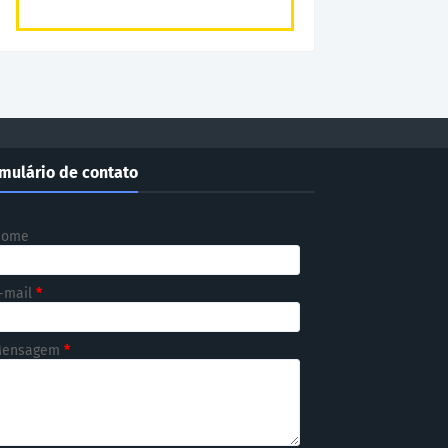
mulário de contato
Nome
-mail
*
ensagem
*