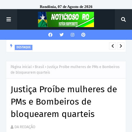
Rondônia, 07 de Agosto de 2026
DESTAQUE
Corregedor-Geral do MPRO recebe homenagem do 7º Batalhão
da Polícia Militar
Página inicial
Brasil
Justiça Proíbe mulheres de PMs e Bombeiros
de bloquearem quarteis
Justiça Proíbe mulheres de
PMs e Bombeiros de
bloquearem quarteis
DA REDAÇÃO