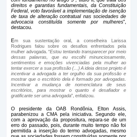
direitos e garantias fundamentais, da Constituição
Federal, voto favorável a implementação de isenção
de taxa de alteração contratual nas sociedades de
advocacia constituída somente por mulheres
”,
destacou.
E
m sua sustentação oral, a conselheira Larissa
Rodrigues falou sobre os desafios enfrentados pela
mulher advogada. “
Estou tentando transparecer por meio
dessas palavras, que eu escolhi minunciosamente,
sentimentos e emoções vivenciadas pela mulher ao
tentar exercer a sua profissão (…) A ideia desse projeto é
incentivar a advogada a ter orgulho da sua profissão e
mostrar que o escritório dela é formado por advogadas.
Incentivar a mudança de nomenclatura de seus
escritórios, para mostrar o quanto é desafiador e
gratificante ser uma advogada
”, enfatizou.
O presidente da OAB Rondônia, Elton Assis,
parabenizou a CMA pela iniciativa. Segundo ele,
com a aprovação da propositura, repara-se de um
erro do passado, pois, durante muito tempo não foi
permitida a inserção do termo advogadas, mesmo
que as sociedades fossem constituídas somente por