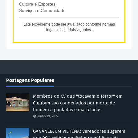
Cultura e Esportes
Serviços e Comunidade
Este expediente pode ser atualizado conforme normas
legais e editoriais vigentes.
Postagens Populares
Membros do CV que "tocavam o terror" em
Cujubim são condenados por morte de
homem a pauladas e marteladas
junho 19, 2022
GANÂNCIA EM VILHENA: Vereadores sugerem
que R$ 1 milhão de dinheiro público seja