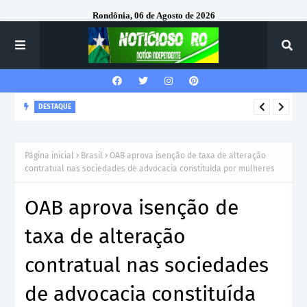
Rondônia, 06 de Agosto de 2026
DESTAQUE
Ezequiel Neiva fortalece produção agrícola com investimento
em trator para comunidade Portelinha, em Alta Floresta
Página inicial
Brasil
OAB aprova isenção de taxa de alteração
contratual nas sociedades de advocacia constituída por mulheres
OAB aprova isenção de
taxa de alteração
contratual nas sociedades
de advocacia constituída