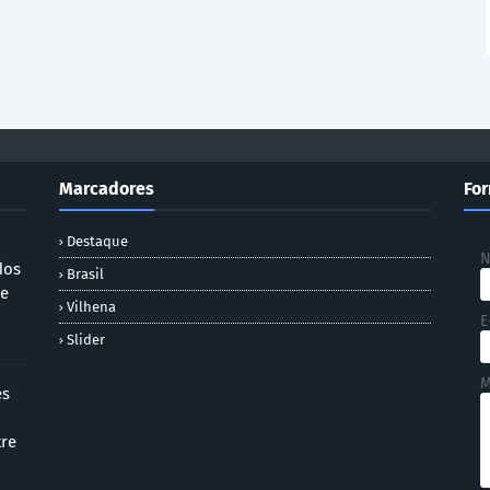
Marcadores
For
Destaque
dos
Brasil
 e
Vilhena
E
Slider
M
es
tre