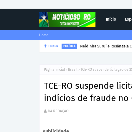
Início
Esp
Home
TICKER
Corregedor-Geral do MPRO r
DESTAQUE
Página inicial
Brasil
TCE-RO suspende licitação de 2
TCE-RO suspende lici
indícios de fraude n
DA REDAÇÃO
Publicidade