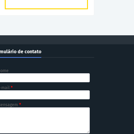
mulário de contato
Nome
-mail
*
ensagem
*