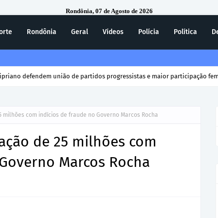
Rondônia, 07 de Agosto de 2026
orte
Rondônia
Geral
Vídeos
Polícia
Política
D
ecebe homenagem do 7º Batalhão da Polícia Militar
5 milhões com indícios de fraude no Governo Marcos Rocha
tação de 25 milhões com
o Governo Marcos Rocha