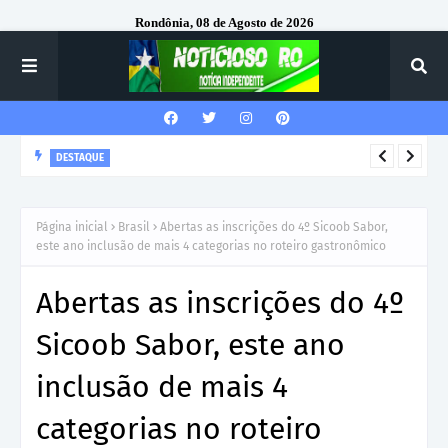
Rondônia, 08 de Agosto de 2026
DESTAQUE
Corregedor-Geral do MPRO recebe homenagem do 7º Batalhão
da Polícia Militar
Página inicial
Brasil
Abertas as inscrições do 4º Sicoob Sabor,
este ano inclusão de mais 4 categorias no roteiro gastronômico
Abertas as inscrições do 4º
Sicoob Sabor, este ano
inclusão de mais 4
categorias no roteiro