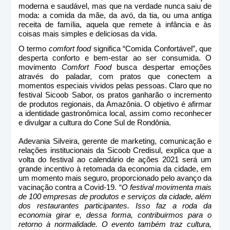
moderna e saudável, mas que na verdade nunca saiu de
moda: a comida da mãe, da avó, da tia, ou uma antiga
receita de família, aquela que remete à infância e às
coisas mais simples e deliciosas da vida.
O termo
comfort food
significa “Comida Confortável”, que
desperta conforto e bem-estar ao ser consumida. O
movimento
Comfort Food
busca despertar emoções
através do paladar, com pratos que conectem a
momentos especiais vividos pelas pessoas. Claro que no
festival Sicoob Sabor, os pratos ganharão o incremento
de produtos regionais, da Amazônia. O objetivo é afirmar
a identidade gastronômica local, assim como reconhecer
e divulgar a cultura do Cone Sul de Rondônia.
Adevania Silveira, gerente de marketing, comunicação e
relações institucionais da Sicoob Credisul, explica que a
volta do festival ao calendário de ações 2021 será um
grande incentivo à retomada da economia da cidade, em
um momento mais seguro, proporcionado pelo avanço da
vacinação contra a Covid-19. “
O festival movimenta mais
de 100 empresas de produtos e serviços da cidade, além
dos restaurantes participantes. Isso faz a roda da
economia girar e, dessa forma, contribuirmos para o
retorno à normalidade. O evento também traz cultura,