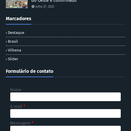
do Oeste é confirmado
julho 27, 2022
Marcadores
Destaque
Brasil
Vilhena
Slider
Formulário de contato
Nome
E-mail
*
Mensagem
*