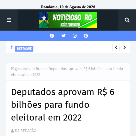
Rondônia, 10 de Agosto de 2026
DESTAQUE
VILHENA: Prefeitura emite ordem de serviço para construção
de nova escola no Cidade Verde IV com investimento de R$ 6,3
Página inicial
Brasil
Deputados aprovam R$ 6 bilhões para fundo
milhões
eleitoral em 2022
Deputados aprovam R$ 6
bilhões para fundo
eleitoral em 2022
DA REDAÇÃO