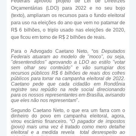
Federais aprovou projeto de Lei de Diretrizes
Orçamentárias (LDO) para 2022 e no seu bojo
(texto), ampliaram os recursos para o fundo eleitoral
para uso na eleições do ano que vem no patamar de
R$ 6 bilhões, o triplo usado nas eleições de 2020,
que ficou em torno de R$ 2 bilhões de reais.
Para o Advogado Caetano Neto, “os
Deputados
Federais atuaram ao modelo de "moco", ou seja,
"desentendidos" aprovando a LDO ao estilo "votar
sem olhar seu conteúdo" e vão surrupiar dos
recursos públicos R$ 6 bilhões de reais dos cofres
públicos para torrar na campanha eleitoral de 2022.
Caetano pede que cada cidadão em Rondônia
registre seu repúdio na rede social direcionando
para os nossos representantes em Brasília, avisando
que eles não nos representam
".
Segundo Caetano Neto, o que era um farra com o
dinheiro do povo em campanha eleitoral, agora,
virou escárnio financeiro. “
O pagador de impostos
(povo) mais uma vez é tratado como mero detalhe
eleitoral e a medida revela total desrespeito ao