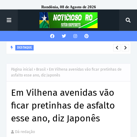
Rondônia, 08 de Agosto de 2026
DESTAQUE
Corregedor-Geral do MPRO recebe homenagem do 7º Batalhão
da Polícia Militar
Página inicial
Brasil
Em Vilhena avenidas vão ficar pretinhas de
asfalto esse ano, diz Japonês
Em Vilhena avenidas vão
ficar pretinhas de asfalto
esse ano, diz Japonês
Dá redação