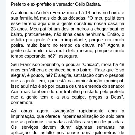
Prefeito e ex-prefeito e vereador Célio Batista.
A autônoma Andréia Ferraz mora há 14 anos no bairro e
sua família há mais de duas décadas. “O meu pai já tem
esse terreno aqui que a gente construiu nossa casa há
23 anos. Meu pai foi um dos primeiros a chegar aqui no
bairro, praticamente, não tinha casa nenhuma. Então, o
asfalto pra gente é muito importante, porque era muita
poeira, muito barro no tempo da chuva, né? Agora a
gente está muito, mas muito feliz mesmo, porque é muito
tempo esperando, né?”, assegura.
Seu Francisco Sobrinho, o popular “Chicão”, mora há 48
anos em Vilhena e conhece bem o bairro. “Falar que ‘é só
alegria’, é pouco, né? É alegria, satisfação com o pessoal
que a gente tem, que está na administração municipal.
Isso aqui não é só por causa de uma emenda do senador
Acir, mas também do um trabalho prestado pelo prefeito
que a gente tem e a sua equipe, graças a Deus”,
comemora.
As obras agora avançarão rapidamente com a
imprimação, que oferece impermeabilização do solo para
que as próximas camadas asfálticas sejam despejadas.
Os serviços devem durar algumas semanas na
aplicação do asfalto nos quase dois quilômetros de