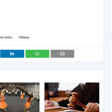
O
rto Velho
Vilhena