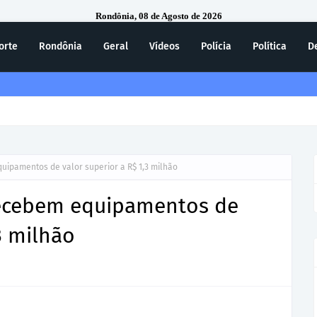
Rondônia, 08 de Agosto de 2026
orte
Rondônia
Geral
Vídeos
Polícia
Política
D
ecebe homenagem do 7º Batalhão da Polícia Militar
uipamentos de valor superior a R$ 1,3 milhão
recebem equipamentos de
3 milhão