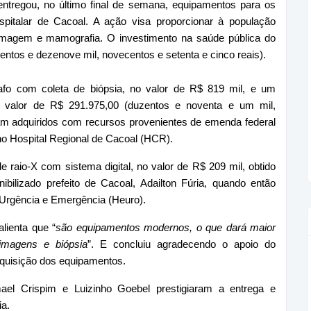
ntregou, no último final de semana, equipamentos para os
pitalar de Cacoal. A ação visa proporcionar à população
imagem e mamografia. O investimento na saúde pública do
entos e dezenove mil, novecentos e setenta e cinco reais).
fo com coleta de biópsia, no valor de R$ 819 mil, e um
no valor de R$ 291.975,00 (duzentos e noventa e um mil,
ram adquiridos com recursos provenientes de emenda federal
no Hospital Regional de Cacoal (HCR).
e raio-X com sistema digital, no valor de R$ 209 mil, obtido
ilizado prefeito de Cacoal, Adailton Fúria, quando então
 Urgência e Emergência (Heuro).
lienta que “
são equipamentos modernos, o que dará maior
imagens e biópsia
”. E concluiu agradecendo o apoio do
quisição dos equipamentos.
ael Crispim e Luizinho Goebel prestigiaram a entrega e
a.