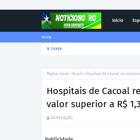
Início
Esp
Home
Corregedor-Geral do MPRO r
TICKER
DESTAQUE
Página inicial
Brasil
Hospitais de Cacoal recebem eq
Hospitais de Cacoal 
valor superior a R$ 1,
DA REDAÇÃO
Publicidade