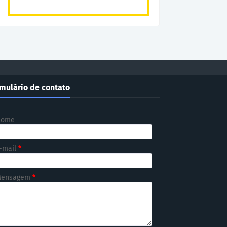
mulário de contato
Nome
-mail
*
ensagem
*