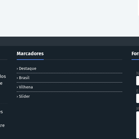
Marcadores
For
Destaque
dos
Brasil
 e
Vilhena
E
Slider
M
es
tre