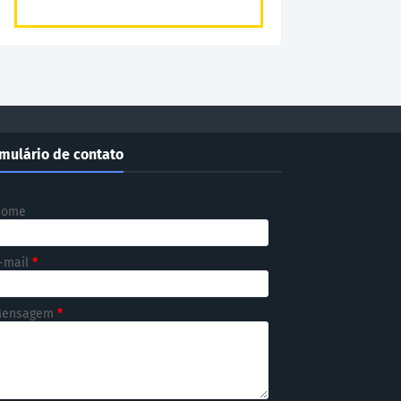
mulário de contato
Nome
-mail
*
ensagem
*