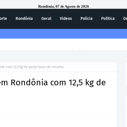
Rondônia, 07 de Agosto de 2026
orte
Rondônia
Geral
Vídeos
Polícia
Política
D
ecebe homenagem do 7º Batalhão da Polícia Militar
ia com 12,5 kg de pasta base de cocaína
em Rondônia com 12,5 kg de
a