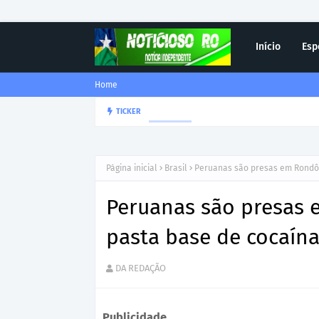
Início
Esp
Home
Corregedor-Geral do MPRO r
TICKER
DESTAQUE
Página inicial
Brasil
Peruanas são presas em Rondôn
Peruanas são presas 
pasta base de cocaín
DA REDAÇÃO
Publicidade