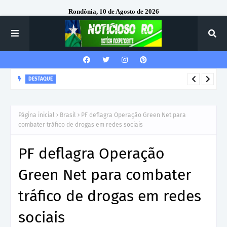
Rondônia, 10 de Agosto de 2026
DESTAQUE
Corregedor-Geral do MPRO recebe homenagem do 7º Batalhão
da Polícia Militar
Página inicial
Brasil
PF deflagra Operação Green Net para
combater tráfico de drogas em redes sociais
PF deflagra Operação
Green Net para combater
tráfico de drogas em redes
sociais