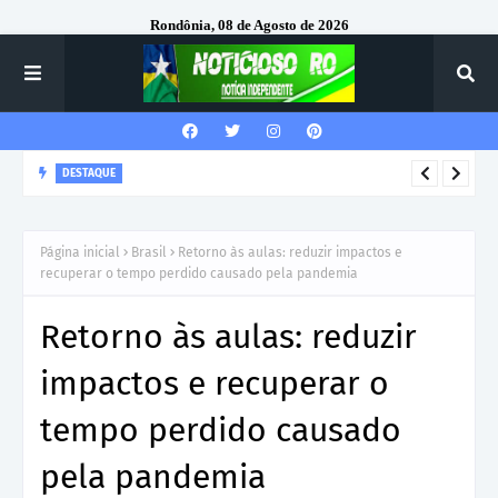
Rondônia, 08 de Agosto de 2026
DESTAQUE
Corregedor-Geral do MPRO recebe homenagem do 7º Batalhão
da Polícia Militar
Página inicial
Brasil
Retorno às aulas: reduzir impactos e
recuperar o tempo perdido causado pela pandemia
Retorno às aulas: reduzir
impactos e recuperar o
tempo perdido causado
pela pandemia