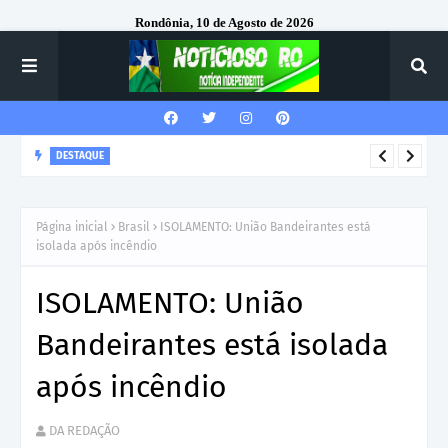
Rondônia, 10 de Agosto de 2026
DESTAQUE
Corregedor-Geral do MPRO recebe homenagem do 7º Batalhão
da Polícia Militar
Página inicial
Brasil
ISOLAMENTO: União Bandeirantes está
isolada após incêndio
ISOLAMENTO: União
Bandeirantes está isolada
após incêndio
DA REDAÇÃO