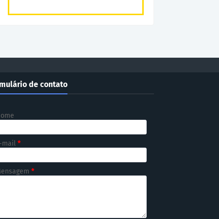
mulário de contato
Nome
-mail
*
ensagem
*