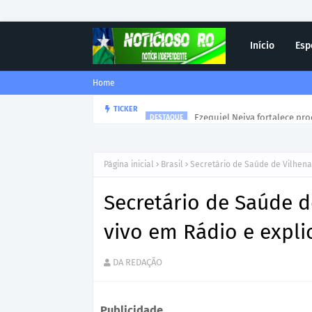
Início
Esp
Home
Ezequiel Neiva fortalece pr
TICKER
DESTAQUE
Página inicial
Brasil
Secretário de Saúde de Vilhena
Secretário de Saúde d
vivo em Rádio e expli
DA REDAÇÃO
Publicidade