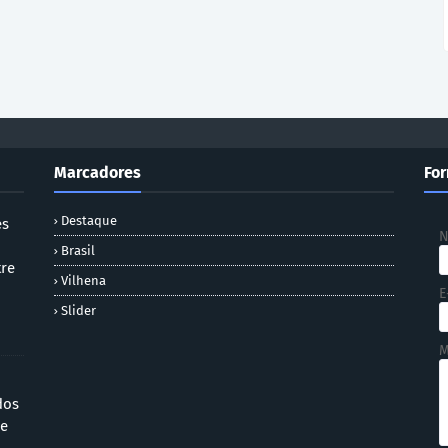
Marcadores
For
Destaque
es
Brasil
tre
Vilhena
E
Slider
M
dos
 e