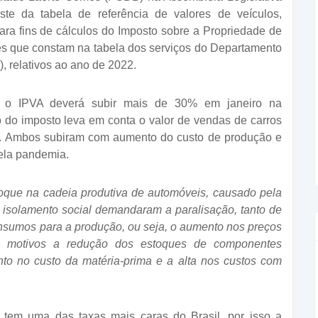
te da tabela de referência de valores de veículos,
ara fins de cálculos do Imposto sobre a Propriedade de
res que constam na tabela dos serviços do Departamento
, relativos ao ano de 2022.
, o IPVA deverá subir mais de 30% em janeiro na
 do imposto leva em conta o valor de vendas de carros
os. Ambos subiram com aumento do custo de produção e
ela pandemia.
oque na cadeia produtiva de automóveis, causado pela
isolamento social demandaram a paralisação, tanto de
insumos para a produção, ou seja, o aumento nos preços
 motivos a redução dos estoques de componentes
to no custo da matéria-prima e a alta nos custos com
 tem uma das taxas mais caras do Brasil, por isso a