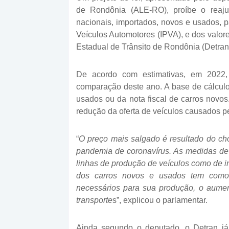
de Rondônia (ALE-RO), proíbe o reajus
nacionais, importados, novos e usados, p
Veículos Automotores (IPVA), e dos valo
Estadual de Trânsito de Rondônia (Detran)
De acordo com estimativas, em 2022
comparação deste ano. A base de cálculo
usados ou da nota fiscal de carros nov
redução da oferta de veículos causados p
“
O preço mais salgado é resultado do ch
pandemia de coronavírus. As medidas de 
linhas de produção de veículos como de 
dos carros novos e usados tem como
necessários para sua produção, o aumen
transporte
s”, explicou o parlamentar.
Ainda segundo o deputado, o Detran já