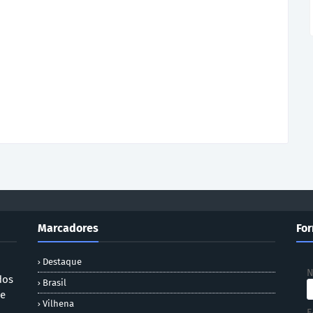
Marcadores
For
Destaque
dos
Brasil
 e
Vilhena
E