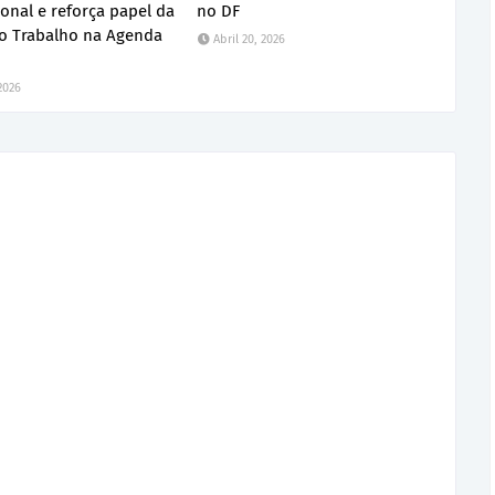
ional e reforça papel da
no DF
do Trabalho na Agenda
Abril 20, 2026
 2026