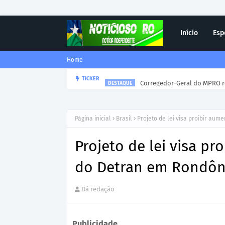
Início
Esp
Home
Corregedor-Geral do MPRO r
TICKER
DESTAQUE
Página inicial
Brasil
Projeto de lei visa proibir aum
Projeto de lei visa pr
do Detran em Rondôn
Dá redação
Publicidade