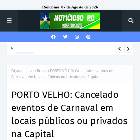
Rondônia, 07 de Agosto de 2026
DESTAQUE
Corregedor-Geral do MPRO recebe homenagem do 7º Batalhão
da Polícia Militar
Página inicial
Brasil
PORTO VELHO: Cancelado eventos de
Carnaval em locais públicos ou privados na Capital
PORTO VELHO: Cancelado
eventos de Carnaval em
locais públicos ou privados
na Capital