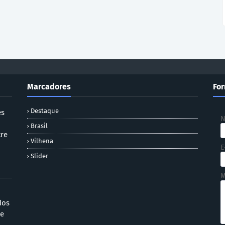
Marcadores
For
Destaque
es
Brasil
tre
Vilhena
E
Slider
M
dos
 e