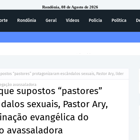
Rondônia, 08 de Agosto de 2026
orte
Rondônia
Geral
Vídeos
Polícia
Política
D
ecebe homenagem do 7º Batalhão da Polícia Militar
ostos “pastores” protagonizaram escândalos sexuais, Pastor Ary, líder
regação avassaladora
ue supostos “pastores”
alos sexuais, Pastor Ary,
inação evangélica do
ão avassaladora