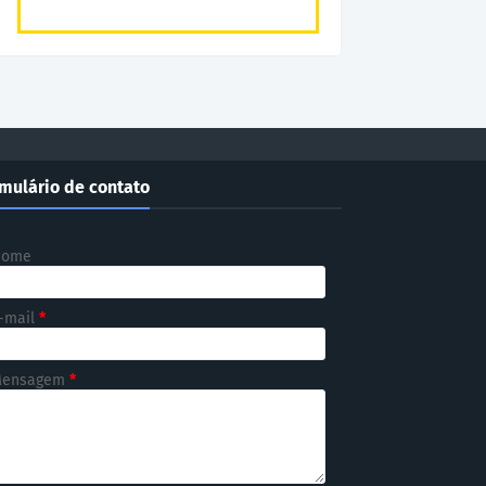
mulário de contato
Nome
-mail
*
ensagem
*