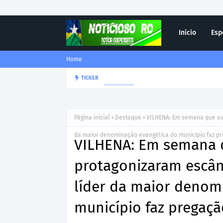
Início
Esp
Home
Corregedor-Geral do MPRO r
TICKER
DESTAQUE
Página inicial
Destaque
VILHENA: Em semana que sup
da maior denominação evangélica do município faz p
VILHENA: Em semana q
protagonizaram escând
líder da maior denom
município faz pregaç