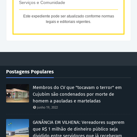
Serviços e Comunidade
Este expediente pode ser atualizado conforme normas
legais e editoriais vigentes.
Postagens Populares
Membros do CV que "tocavam o terror" em
Cujubim são condenados por morte de
homem a pauladas e marteladas
junho 19, 2022
GANÂNCIA EM VILHENA: Vereadores sugerem
que R$ 1 milhão de dinheiro público seja
dividido entre servidores que já receberam