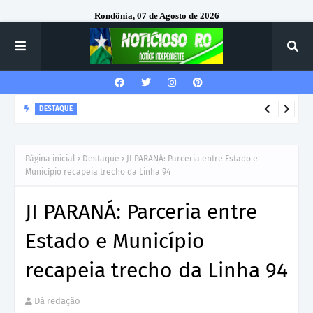
Rondônia, 07 de Agosto de 2026
DESTAQUE
Corregedor-Geral do MPRO recebe homenagem do 7º Batalhão
da Polícia Militar
Página inicial
Destaque
JI PARANÁ: Parceria entre Estado e
Município recapeia trecho da Linha 94
JI PARANÁ: Parceria entre
Estado e Município
recapeia trecho da Linha 94
Dá redação