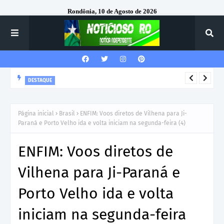
Rondônia, 10 de Agosto de 2026
DESTAQUE
Corregedor-Geral do MPRO recebe homenagem do 7º Batalhão
da Polícia Militar
Página inicial
Brasil
ENFIM: Voos diretos de Vilhena para Ji-
Paraná e Porto Velho ida e volta iniciam na segunda-feira (4)
ENFIM: Voos diretos de
Vilhena para Ji-Paraná e
Porto Velho ida e volta
iniciam na segunda-feira