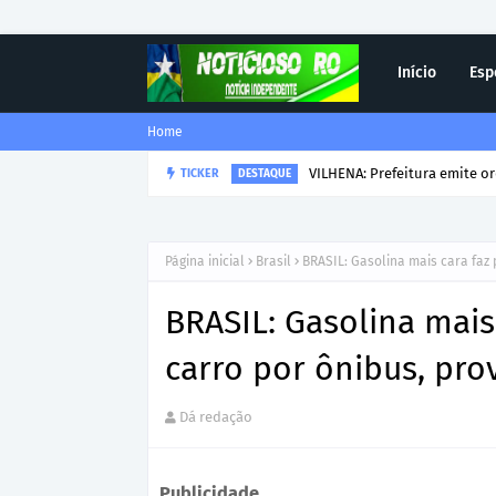
Início
Esp
Home
VILHENA: Prefeitura emite o
TICKER
DESTAQUE
Página inicial
Brasil
BRASIL: Gasolina mais cara faz
BRASIL: Gasolina mais
carro por ônibus, pro
Dá redação
Publicidade