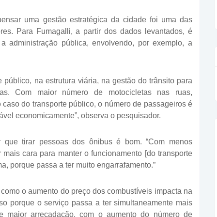
pensar uma gestão estratégica da cidade foi uma das
es. Para Fumagalli, a partir dos dados levantados, é
a a administração pública, envolvendo, por exemplo, a
e público, na estrutura viária, na gestão do trânsito para
tas. Com maior número de motocicletas nas ruas,
 caso do transporte público, o número de passageiros é
viável economicamente”, observa o pesquisador.
r que tirar pessoas dos ônibus é bom. “Com menos
r mais cara para manter o funcionamento [do transporte
a, porque passa a ter muito engarrafamento.”
r como o aumento do preço dos combustíveis impacta na
Isso porque o serviço passa a ter simultaneamente mais
, e maior arrecadação, com o aumento do número de