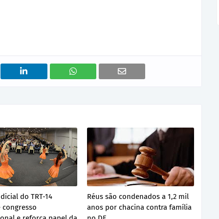
dicial do TRT-14
Réus são condenados a 1,2 mil
 congresso
anos por chacina contra família
ional e reforça papel da
no DF