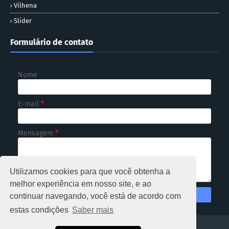
Vilhena
Slider
Formulário de contato
Nome
E-mail
*
Mensagem
*
Utilizamos cookies para que você obtenha a
melhor experiência em nosso site, e ao
continuar navegando, você está de acordo com
estas condições
Saber mais