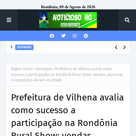
Rondônia, 09 de Agosto de 2026
DESTAQUE
Corregedor-Geral do MPRO recebe homenagem do 7º Batalhão
da Polícia Militar
Página inicial
Destaque
Prefeitura de Vilhena avalia como
sucesso a participação na Rondônia Rural Show: vendas, parcerias
e exposições deram resultado
Prefeitura de Vilhena avalia
como sucesso a
participação na Rondônia
Rural Show: vendas,