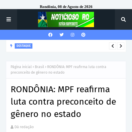
Rondônia, 08 de Agosto de 2026
DESTAQUE
Corregedor-Geral do MPRO recebe homenagem do 7º Batalhão
da Polícia Militar
Página inicial
Brasil
RONDÔNIA: MPF reafirma luta contra
preconceito de gênero no estado
RONDÔNIA: MPF reafirma
luta contra preconceito de
gênero no estado
Dá redação