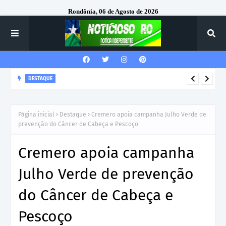
Rondônia, 06 de Agosto de 2026
DESTAQUE
Corregedor-Geral do MPRO recebe homenagem do 7º Batalhão
da Polícia Militar
Página inicial
Destaque
Cremero apoia campanha Julho Verde de
prevenção do Câncer de Cabeça e Pescoço
Cremero apoia campanha
Julho Verde de prevenção
do Câncer de Cabeça e
Pescoço