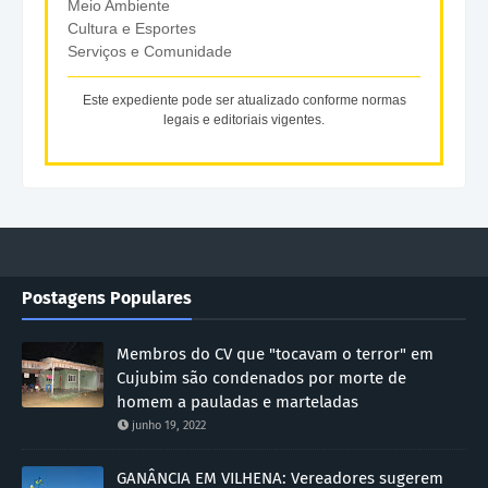
Meio Ambiente
Cultura e Esportes
Serviços e Comunidade
Este expediente pode ser atualizado conforme normas
legais e editoriais vigentes.
Postagens Populares
Membros do CV que "tocavam o terror" em
Cujubim são condenados por morte de
homem a pauladas e marteladas
junho 19, 2022
GANÂNCIA EM VILHENA: Vereadores sugerem