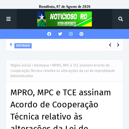
Rondônia, 07 de Agosto de 2026
DESTAQUE
Corregedor-Geral do MPRO recebe homenagem do 7º Batalhão
da Polícia Militar
Página inicial
Destaque
MPRO, MPC e TCE assinam Acordo de
Cooperação Técnica relativo às alterações da Lei de Improbidade
Administrativa
MPRO, MPC e TCE assinam
Acordo de Cooperação
Técnica relativo às
alterações da Lei de