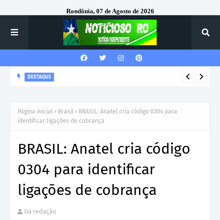
Rondônia, 07 de Agosto de 2026
DESTAQUE
Corregedor-Geral do MPRO recebe homenagem do 7º Batalhão
da Polícia Militar
Página inicial
Brasil
BRASIL: Anatel cria código 0304 para
identificar ligações de cobrança
BRASIL: Anatel cria código
0304 para identificar
ligações de cobrança
Dá redação