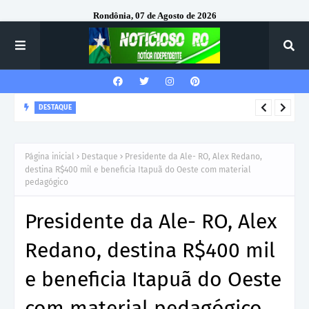
Rondônia, 07 de Agosto de 2026
DESTAQUE
VILHENA: Prefeitura emite ordem de serviço para construção
de nova escola no Cidade Verde IV com investimento de R$ 6,3
Página inicial
Destaque
Presidente da Ale- RO, Alex Redano,
milhões
destina R$400 mil e beneficia Itapuã do Oeste com material
pedagógico
Presidente da Ale- RO, Alex
Redano, destina R$400 mil
e beneficia Itapuã do Oeste
com material pedagógico