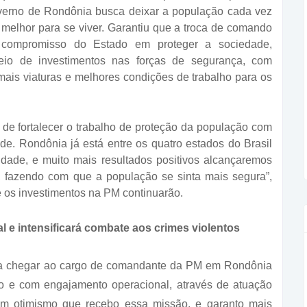
erno de Rondônia busca deixar a população cada vez
 melhor para se viver. Garantiu que a troca de comando
 compromisso do Estado em proteger a sociedade,
io de investimentos nas forças de segurança, com
ais viaturas e melhores condições de trabalho para os
e fortalecer o trabalho de proteção da população com
de. Rondônia já está entre os quatro estados do Brasil
idade, e muito mais resultados positivos alcançaremos
 fazendo com que a população se sinta mais segura”,
e os investimentos na PM continuarão.
 e intensificará combate aos crimes violentos
o a chegar ao cargo de comandante da PM em Rondônia
ão e com engajamento operacional, através de atuação
É com otimismo que recebo essa missão, e garanto mais