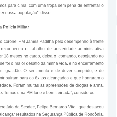
Vamos para cima, com uma tropa sem pena de enfrentar o
er nossa população”, disse.
olícia Militar
o coronel PM James Padilha pelo desempenho à frente
 reconheceu o trabalho de austeridade administrativa
por 18 meses no cargo, deixa o comando, desejando ao
e foi o maior desafio da minha vida, e no encerramento
m: gratidão. O sentimento é de dever cumprido, e de
tribuíram para os êxitos alcançados e que honraram o
iedade. Foram muitas as apreensões de drogas e arma,
te. Temos uma PM forte e bem treinada”, considerou.
ecretário da Sesdec, Felipe Bernardo Vital, que destacou
 alcançar resultados na Segurança Pública de Rondônia,