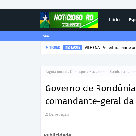
Início
Esp
Home
VILHENA: Prefeitura emite o
TICKER
DESTAQUE
Página inicial
Destaque
Governo de Rondônia dá pos
Governo de Rondônia
comandante-geral da P
Dá redação
Publicidade