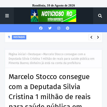
Rondônia, 10 de Agosto de 2026
DESTAQUE
Corregedor-Geral do MPRO recebe homenagem do 7º Batalhão
da Polícia Militar
Página inicial
Destaque
Marcelo Stocco consegue com a
Deputada Silvia Cristina 1 milhão de reais para saúde pública em
Pimenta Bueno; dinheiro já está na conta da prefeitura
Marcelo Stocco consegue
com a Deputada Silvia
Cristina 1 milhão de reais
para saúde pública em