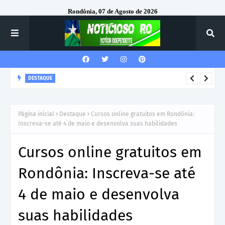
Rondônia, 07 de Agosto de 2026
DESTAQUE
VILHENA: Prefeitura emite ordem de serviço para construção
de nova escola no Cidade Verde IV com investimento de R$ 6,3
Página inicial
Destaque
Cursos online gratuitos em Rondônia:
milhões
Inscreva-se até 4 de maio e desenvolva suas habilidades
Cursos online gratuitos em
Rondônia: Inscreva-se até
4 de maio e desenvolva
suas habilidades