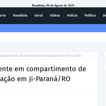
Rondônia, 06 de Agosto de 2026
orte
Rondônia
Geral
Vídeos
Polícia
Política
D
ecebe homenagem do 7º Batalhão da Polícia Militar
compartimento de motor durante fiscalização em Ji-Paraná/RO
cente em compartimento de
zação em Ji-Paraná/RO