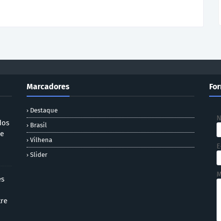
Marcadores
For
Destaque
dos
Brasil
 e
Vilhena
E
Slider
M
es
tre