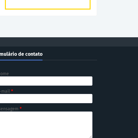
mulário de contato
Nome
-mail
*
ensagem
*