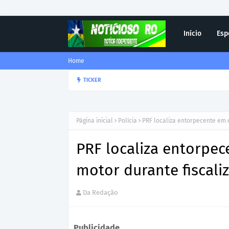
Início
Esp
Home
Corregedor-Geral do MPRO r
TICKER
DESTAQUE
Página inicial
Polícia
PRF localiza entorpecente em 
PRF localiza entorpe
motor durante fiscali
Da Redação
Publicidade