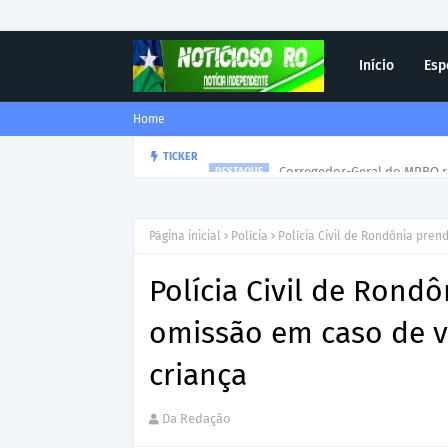
Início
Esp
Home
Corregedor-Geral do MPRO r
TICKER
DESTAQUE
Página inicial
Polícia
Polícia Civil de Rondônia pre
Polícia Civil de Rond
omissão em caso de vi
criança
Da Redação