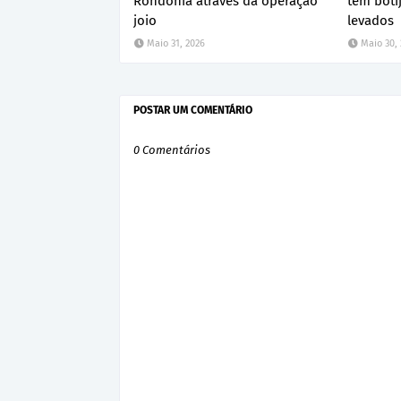
Rondônia através da operação
tem boti
joio
levados
Maio 31, 2026
Maio 30,
POSTAR UM COMENTÁRIO
0 Comentários