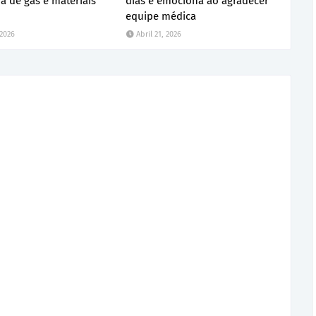
ja de gás e materiais
dias e emociona ao agradecer
equipe médica
 2026
Abril 21, 2026