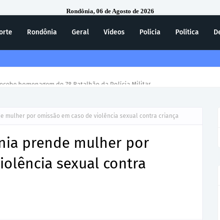
Rondônia, 06 de Agosto de 2026
orte
Rondônia
Geral
Vídeos
Polícia
Política
D
ecebe homenagem do 7º Batalhão da Polícia Militar
nde mulher por omissão em caso de violência sexual contra criança
ônia prende mulher por
olência sexual contra