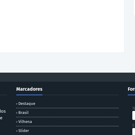
Marcadores
For
Destaque
dos
Brasil
 e
Vilhena
E
Slider