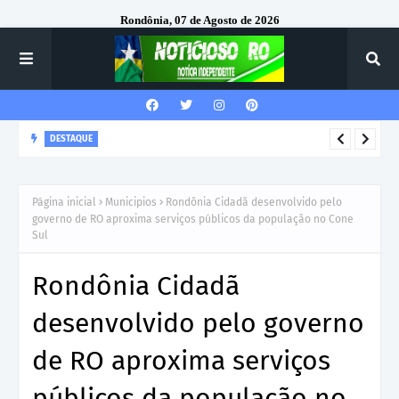
Rondônia, 07 de Agosto de 2026
DESTAQUE
Rede socioassistencial é contemplada com veículos e
equipamentos em solenidade com participação do MPRO
Página inicial
Municipios
Rondônia Cidadã desenvolvido pelo
governo de RO aproxima serviços públicos da população no Cone
Sul
Rondônia Cidadã
desenvolvido pelo governo
de RO aproxima serviços
públicos da população no