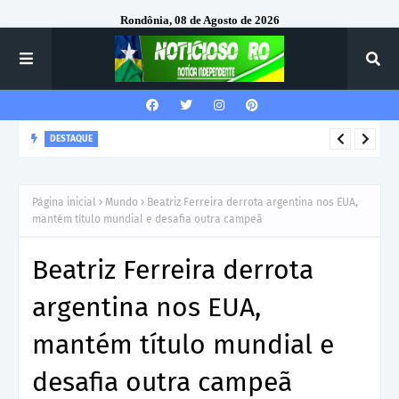
Rondônia, 08 de Agosto de 2026
DESTAQUE
Corregedor-Geral do MPRO recebe homenagem do 7º Batalhão
da Polícia Militar
Página inicial
Mundo
Beatriz Ferreira derrota argentina nos EUA,
mantém título mundial e desafia outra campeã
Beatriz Ferreira derrota
argentina nos EUA,
mantém título mundial e
desafia outra campeã