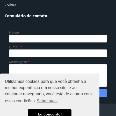
Slider
Formulário de contato
Nome
E-mail
*
Mensagem
*
Utilizamos cookies para que você obtenha a
melhor experiência em nosso site, e ao
continuar navegando, você está de acordo com
estas condições
Saber mais
HOME
Eu concordo!