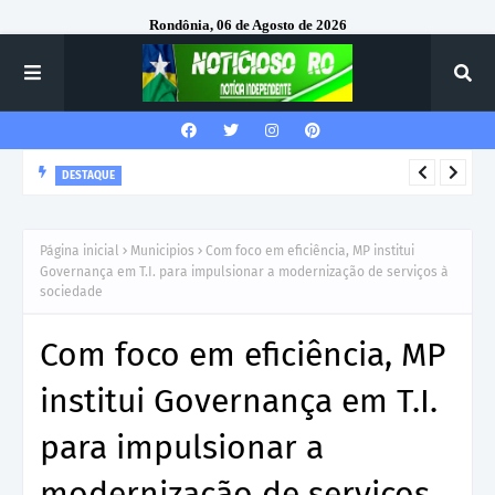
Rondônia, 06 de Agosto de 2026
DESTAQUE
VILHENA: Município recebe duas novas ambulâncias e
Secretário anuncia implantação do SAMU
Página inicial
Municipios
Com foco em eficiência, MP institui
Governança em T.I. para impulsionar a modernização de serviços à
sociedade
Com foco em eficiência, MP
institui Governança em T.I.
para impulsionar a
modernização de serviços