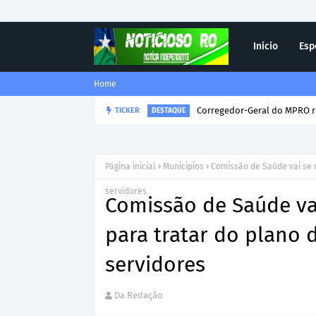
Início
Esp
Home
Corregedor-Geral do MPRO r
TICKER
DESTAQUE
Página inicial
Municipios
Comissão de Saúde vai se r
servidores
Comissão de Saúde vai
para tratar do plano 
servidores
Da Redação