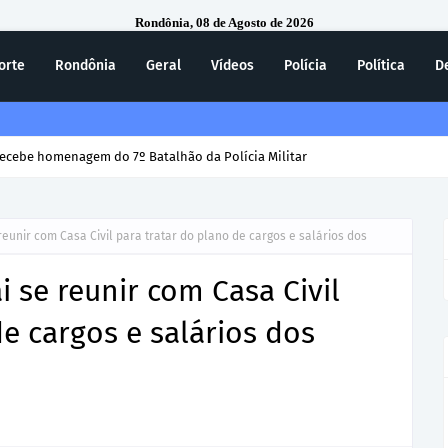
Rondônia, 08 de Agosto de 2026
orte
Rondônia
Geral
Vídeos
Polícia
Política
D
ecebe homenagem do 7º Batalhão da Polícia Militar
eunir com Casa Civil para tratar do plano de cargos e salários dos
 se reunir com Casa Civil
de cargos e salários dos