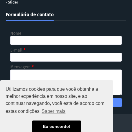
Slider
Formulário de contato
Nome
E-mail
*
Mensagem
*
Utilizamos cookies para que você obtenha a
melhor experiência em nosso site, e ao
continuar navegando, você está de acordo com
estas condições
Saber mais
HOME
Eu concordo!