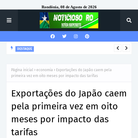
Rondônia, 08 de Agosto de 2026
DESTAQUE
Corregedor-Geral do MPRO recebe homenagem do 7º Batalhão
da Polícia Militar
Página inicial
economia
Exportações do Japão caem pela
primeira vez em oito meses por impacto das tarifas
Exportações do Japão caem
pela primeira vez em oito
meses por impacto das
tarifas