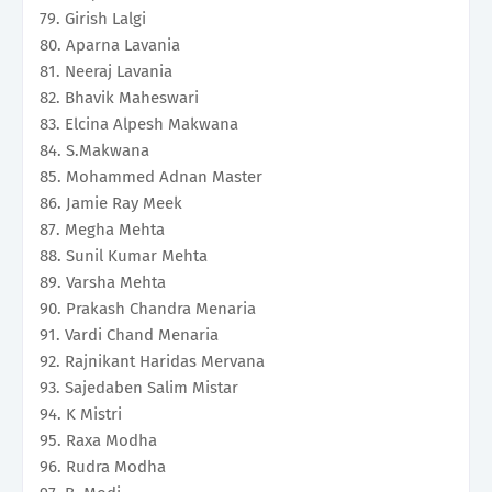
79. Girish Lalgi
80. Aparna Lavania
81. Neeraj Lavania
82. Bhavik Maheswari
83. Elcina Alpesh Makwana
84. S.Makwana
85. Mohammed Adnan Master
86. Jamie Ray Meek
87. Megha Mehta
88. Sunil Kumar Mehta
89. Varsha Mehta
90. Prakash Chandra Menaria
91. Vardi Chand Menaria
92. Rajnikant Haridas Mervana
93. Sajedaben Salim Mistar
94. K Mistri
95. Raxa Modha
96. Rudra Modha