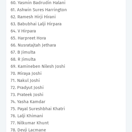
60. Yasmin Badrudin Halani
61. Ashwin Sures Harrington
62. Ramesh Hirji Hirani
63. Babubhai Lalji Hirpara
64. V Hirpara
65. Harpreet Hora
66. Nusratajtah Jethara
67. B Jimulta
68. R Jimulta
69. Kamineben Nilesh Joshi
70. Miraya Joshi
71. Nakul Joshi
72. Pradyut Joshi
73. Prateek Joshi
74. Yasha Kamdar
75. Payal Sureshbhai Khatri
76. Lalji Khimani
77. Nilkumar Khunt
78. Devji Lacmane