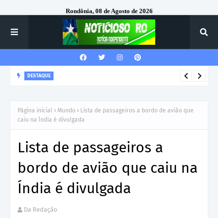
Rondônia, 08 de Agosto de 2026
DESTAQUE
Corregedor-Geral do MPRO recebe homenagem do 7º Batalhão
da Polícia Militar
Página inicial
Mundo
Lista de passageiros a bordo de avião que
caiu na Índia é divulgada
Lista de passageiros a
bordo de avião que caiu na
Índia é divulgada
Da Redação