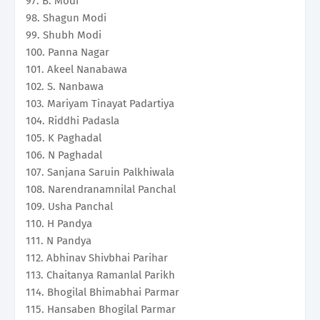
97. B. Modi
98. Shagun Modi
99. Shubh Modi
100. Panna Nagar
101. Akeel Nanabawa
102. S. Nanbawa
103. Mariyam Tinayat Padartiya
104. Riddhi Padasla
105. K Paghadal
106. N Paghadal
107. Sanjana Saruin Palkhiwala
108. Narendranamnilal Panchal
109. Usha Panchal
110. H Pandya
111. N Pandya
112. Abhinav Shivbhai Parihar
113. Chaitanya Ramanlal Parikh
114. Bhogilal Bhimabhai Parmar
115. Hansaben Bhogilal Parmar