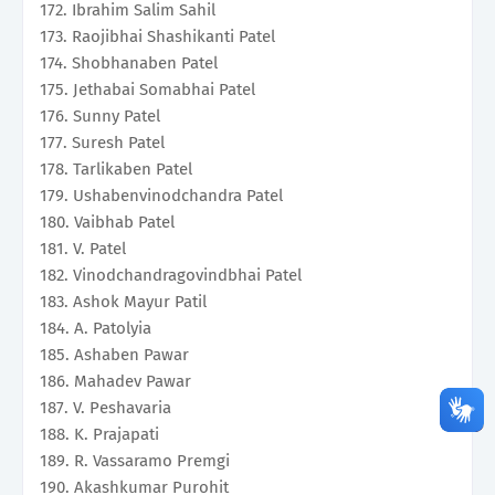
172. Ibrahim Salim Sahil
173. Raojibhai Shashikanti Patel
174. Shobhanaben Patel
175. Jethabai Somabhai Patel
176. Sunny Patel
177. Suresh Patel
178. Tarlikaben Patel
179. Ushabenvinodchandra Patel
180. Vaibhab Patel
181. V. Patel
182. Vinodchandragovindbhai Patel
183. Ashok Mayur Patil
184. A. Patolyia
185. Ashaben Pawar
186. Mahadev Pawar
187. V. Peshavaria
188. K. Prajapati
189. R. Vassaramo Premgi
190. Akashkumar Purohit