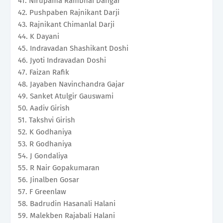
41. Nirupama Rambhai Dangar
42. Pushpaben Rajnikant Darji
43. Rajnikant Chimanlal Darji
44. K Dayani
45. Indravadan Shashikant Doshi
46. Jyoti Indravadan Doshi
47. Faizan Rafik
48. Jayaben Navinchandra Gajar
49. Sanket Atulgir Gauswami
50. Aadiv Girish
51. Takshvi Girish
52. K Godhaniya
53. R Godhaniya
54. J Gondaliya
55. R Nair Gopakumaran
56. Jinalben Gosar
57. F Greenlaw
58. Badrudin Hasanali Halani
59. Malekben Rajabali Halani