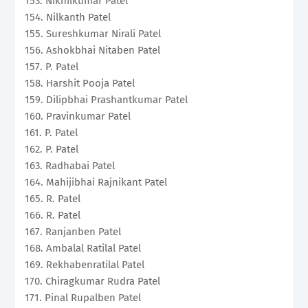
153. Nikhilkumar Patel
154. Nilkanth Patel
155. Sureshkumar Nirali Patel
156. Ashokbhai Nitaben Patel
157. P. Patel
158. Harshit Pooja Patel
159. Dilipbhai Prashantkumar Patel
160. Pravinkumar Patel
161. P. Patel
162. P. Patel
163. Radhabai Patel
164. Mahijibhai Rajnikant Patel
165. R. Patel
166. R. Patel
167. Ranjanben Patel
168. Ambalal Ratilal Patel
169. Rekhabenratilal Patel
170. Chiragkumar Rudra Patel
171. Pinal Rupalben Patel