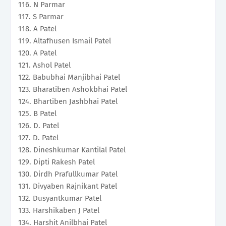
116. N Parmar
117. S Parmar
118. A Patel
119. Altafhusen Ismail Patel
120. A Patel
121. Ashol Patel
122. Babubhai Manjibhai Patel
123. Bharatiben Ashokbhai Patel
124. Bhartiben Jashbhai Patel
125. B Patel
126. D. Patel
127. D. Patel
128. Dineshkumar Kantilal Patel
129. Dipti Rakesh Patel
130. Dirdh Prafullkumar Patel
131. Divyaben Rajnikant Patel
132. Dusyantkumar Patel
133. Harshikaben J Patel
134. Harshit Anilbhai Patel