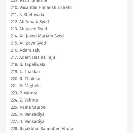
209. Parth Sharma
210. Vasantlal Himanshu Sheth
211. F. Shethwala
212. Ali Amani Syed
213. Ali Javed Syed
214. Ali Javed Mariam Syed
215. Ali Zayn Syed
216. Adam Taju
217. Adam Hasina Taju
218. S. Tapeliwala
219. L. Thakkar
220. R. Thakkar
221. M. Vaghela
223. P. Vahora
224. Z. Vahora
225. Rama Valubai
226. A. Vansadiya
227. D. Vansadiya
228. Rajakbhai Salmaben Vhora