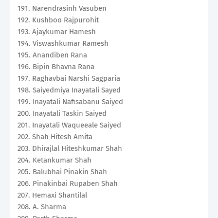
191. Narendrasinh Vasuben
192. Kushboo Rajpurohit
193. Ajaykumar Hamesh
194. Viswashkumar Ramesh
195. Anandiben Rana
196. Bipin Bhavna Rana
197. Raghavbai Narshi Sagparia
198. Saiyedmiya Inayatali Sayed
199. Inayatali Nafisabanu Saiyed
200. Inayatali Taskin Saiyed
201. Inayatali Waqueeale Saiyed
202. Shah Hitesh Amita
203. Dhirajlal Hiteshkumar Shah
204. Ketankumar Shah
205. Balubhai Pinakin Shah
206. Pinakinbai Rupaben Shah
207. Hemaxi Shantilal
208. A. Sharma