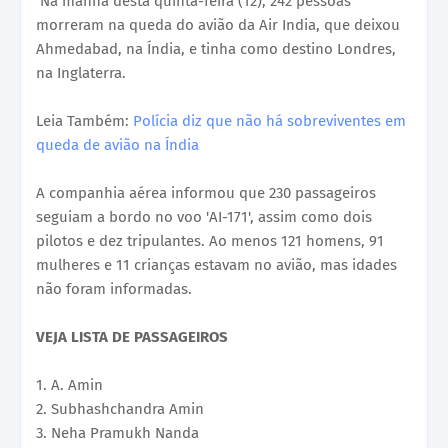
Na manhã desta quinta-feira (12), 242 pessoas
morreram na queda do avião da Air India, que deixou
Ahmedabad, na Índia, e tinha como destino Londres,
na Inglaterra.
Leia Também:
Polícia diz que não há sobreviventes em
queda de avião na Índia
A companhia aérea informou que 230 passageiros
seguiam a bordo no voo 'AI-171', assim como dois
pilotos e dez tripulantes. Ao menos 121 homens, 91
mulheres e 11 crianças estavam no avião, mas idades
não foram informadas.
VEJA LISTA DE PASSAGEIROS
1. A. Amin
2. Subhashchandra Amin
3. Neha Pramukh Nanda