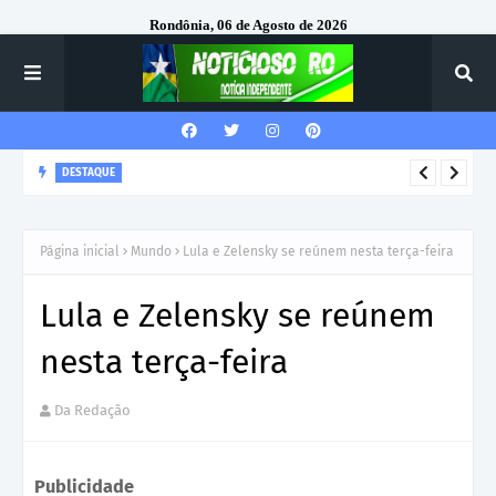
Rondônia, 06 de Agosto de 2026
DESTAQUE
Corregedor-Geral do MPRO recebe homenagem do 7º Batalhão
da Polícia Militar
Página inicial
Mundo
Lula e Zelensky se reúnem nesta terça-feira
Lula e Zelensky se reúnem
nesta terça-feira
Da Redação
Publicidade