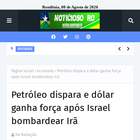
Rondônia, 08 de Agosto de 2026
DESTAQUE
Corregedor-Geral do MPRO recebe homenagem do 7º Batalhão
da Polícia Militar
Página inicial
economia
Petróleo dispara e dólar ganha força
após Israel bombardear Irã
Petróleo dispara e dólar
ganha força após Israel
bombardear Irã
Da Redação