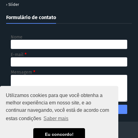
Slider
Formulário de contato
Nome
E-mail
*
Mensagem
*
Utilizamos cookies para que você obtenha a
melhor experiência em nosso site, e ao
continuar navegando, você está de acordo com
estas condições
Saber mais
HOME
Eu concordo!