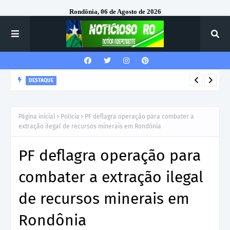
Rondônia, 06 de Agosto de 2026
DESTAQUE
Corregedor-Geral do MPRO recebe homenagem do 7º Batalhão
da Polícia Militar
Página inicial
Polícia
PF deflagra operação para combater a
extração ilegal de recursos minerais em Rondônia
PF deflagra operação para
combater a extração ilegal
de recursos minerais em
Rondônia