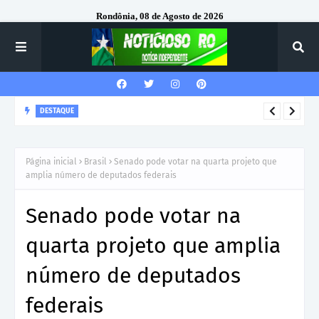
Rondônia, 08 de Agosto de 2026
DESTAQUE
Corregedor-Geral do MPRO recebe homenagem do 7º Batalhão
da Polícia Militar
Página inicial
Brasil
Senado pode votar na quarta projeto que
amplia número de deputados federais
Senado pode votar na
quarta projeto que amplia
número de deputados
federais