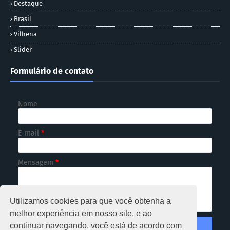
Destaque
Brasil
Vilhena
Slider
Formulário de contato
Nome
E-mail
*
Mensagem
*
Utilizamos cookies para que você obtenha a
melhor experiência em nosso site, e ao
continuar navegando, você está de acordo com